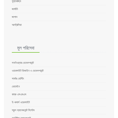
যুক্তরাজ্য
জার্মানি
জাপান
অস্ট্রেলিয়া
মুল পরিসেবা
সফটওয়্যার ডেভেলপমেন্ট
ওয়েবসাইট ডিজাইন ও ডেভেলপমেন্ট
সার্ভার হোস্টিং
ডোমেইন
বাল্ক এসএমএস
ই-কমার্স ওয়েবসাইট
স্কুল ম্যানেজমেন্ট সিস্টেম