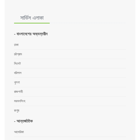
সার্ভিস এলাকা
- বাংলাদেশের অভ্যন্তরীন
ঢাকা
চট্টগ্রাম
সিলেট
বরিশাল
খুলনা
রাজশাহী
ময়মনসিংহ
রংপুর
- আন্তর্জাতিক
আমেরিকা