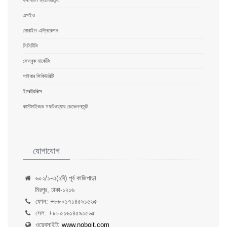
হসপিটাল ম্যানেজমেন্ট
এসইও
মোবাইল এপ্লিকেশন
সিসিটিভি
ফেসবুক মার্কেটিং
সাইবার সিকিউরিটি
ইলেক্ট্রনিক্স
কাস্টমাইজড সফটওয়্যার ডেভেলপমেন্ট
যোগাযোগ
৬০২/১-এ(২বি) পূর্ব কাজিপাড়া
মিরপুর, ঢাকা-১২১৬
ফোন: +৮৮০১৭১৪৫৯১৫৬৫
সেল: +৮৮০১৬১৪৫৯১৫৬৫
ওয়েবসাইট:
www.noboit.com