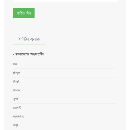
পাঠিয়ে দিন
সার্ভিস এলাকা
- বাংলাদেশের অভ্যন্তরীন
ঢাকা
চট্টগ্রাম
সিলেট
বরিশাল
খুলনা
রাজশাহী
ময়মনসিংহ
রংপুর