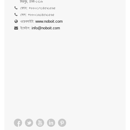
মিরপুর, ঢাকা-১২১৬
ফোন: +৮৮০১৭১৪৫৯১৫৬৫
সেল: +৮৮০১৬১৪৫৯১৫৬৫
ওয়েবসাইট:
www.noboit.com
ইমেইল:
info@noboit.com