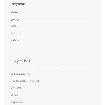
- আন্তর্জাতিক
আমেরিকা
যুক্তরাজ্য
জার্মানি
জাপান
অস্ট্রেলিয়া
মুল পরিসেবা
সফটওয়্যার ডেভেলপমেন্ট
ওয়েবসাইট ডিজাইন ও ডেভেলপমেন্ট
সার্ভার হোস্টিং
ডোমেইন
বাল্ক এসএমএস