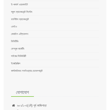
ই-কমার্স ওয়েবসাইট
স্কুল ম্যানেজমেন্ট সিস্টেম
হসপিটাল ম্যানেজমেন্ট
এসইও
মোবাইল এপ্লিকেশন
সিসিটিভি
ফেসবুক মার্কেটিং
সাইবার সিকিউরিটি
ইলেক্ট্রনিক্স
কাস্টমাইজড সফটওয়্যার ডেভেলপমেন্ট
যোগাযোগ
৬০২/১-এ(২বি) পূর্ব কাজিপাড়া