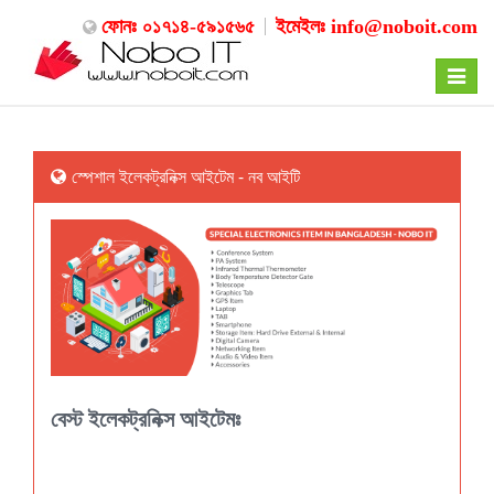
ফোনঃ ০১৭১৪-৫৯১৫৬৫
ইমেইলঃ
info@noboit.com
Toggle
navigat
স্পেশাল ইলেকট্রনিক্স আইটেম - নব আইটি
বেস্ট ইলেকট্রনিক্স আইটেমঃ